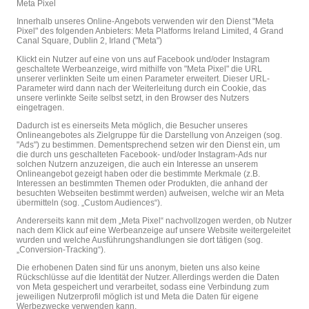
Meta Pixel
Innerhalb unseres Online-Angebots verwenden wir den Dienst "Meta
Pixel" des folgenden Anbieters: Meta Platforms Ireland Limited, 4 Grand
Canal Square, Dublin 2, Irland ("Meta")
Klickt ein Nutzer auf eine von uns auf Facebook und/oder Instagram
geschaltete Werbeanzeige, wird mithilfe von "Meta Pixel" die URL
unserer verlinkten Seite um einen Parameter erweitert. Dieser URL-
Parameter wird dann nach der Weiterleitung durch ein Cookie, das
unsere verlinkte Seite selbst setzt, in den Browser des Nutzers
eingetragen.
Dadurch ist es einerseits Meta möglich, die Besucher unseres
Onlineangebotes als Zielgruppe für die Darstellung von Anzeigen (sog.
"Ads") zu bestimmen. Dementsprechend setzen wir den Dienst ein, um
die durch uns geschalteten Facebook- und/oder Instagram-Ads nur
solchen Nutzern anzuzeigen, die auch ein Interesse an unserem
Onlineangebot gezeigt haben oder die bestimmte Merkmale (z.B.
Interessen an bestimmten Themen oder Produkten, die anhand der
besuchten Webseiten bestimmt werden) aufweisen, welche wir an Meta
übermitteln (sog. „Custom Audiences“).
Andererseits kann mit dem „Meta Pixel“ nachvollzogen werden, ob Nutzer
nach dem Klick auf eine Werbeanzeige auf unsere Website weitergeleitet
wurden und welche Ausführungshandlungen sie dort tätigen (sog.
„Conversion-Tracking“).
Die erhobenen Daten sind für uns anonym, bieten uns also keine
Rückschlüsse auf die Identität der Nutzer. Allerdings werden die Daten
von Meta gespeichert und verarbeitet, sodass eine Verbindung zum
jeweiligen Nutzerprofil möglich ist und Meta die Daten für eigene
Werbezwecke verwenden kann.