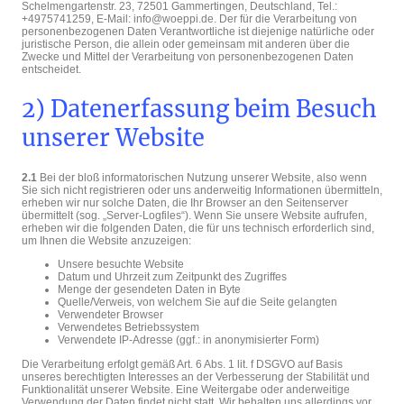
Schelmengartenstr. 23, 72501 Gammertingen, Deutschland, Tel.:
+4975741259, E-Mail: info@woeppi.de. Der für die Verarbeitung von
personenbezogenen Daten Verantwortliche ist diejenige natürliche oder
juristische Person, die allein oder gemeinsam mit anderen über die
Zwecke und Mittel der Verarbeitung von personenbezogenen Daten
entscheidet.
2) Datenerfassung beim Besuch
unserer Website
2.1
Bei der bloß informatorischen Nutzung unserer Website, also wenn
Sie sich nicht registrieren oder uns anderweitig Informationen übermitteln,
erheben wir nur solche Daten, die Ihr Browser an den Seitenserver
übermittelt (sog. „Server-Logfiles“). Wenn Sie unsere Website aufrufen,
erheben wir die folgenden Daten, die für uns technisch erforderlich sind,
um Ihnen die Website anzuzeigen:
Unsere besuchte Website
Datum und Uhrzeit zum Zeitpunkt des Zugriffes
Menge der gesendeten Daten in Byte
Quelle/Verweis, von welchem Sie auf die Seite gelangten
Verwendeter Browser
Verwendetes Betriebssystem
Verwendete IP-Adresse (ggf.: in anonymisierter Form)
Die Verarbeitung erfolgt gemäß Art. 6 Abs. 1 lit. f DSGVO auf Basis
unseres berechtigten Interesses an der Verbesserung der Stabilität und
Funktionalität unserer Website. Eine Weitergabe oder anderweitige
Verwendung der Daten findet nicht statt. Wir behalten uns allerdings vor,