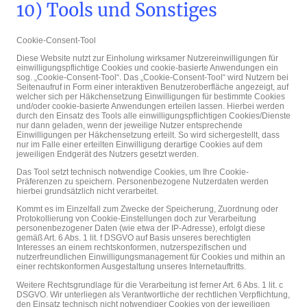
10) Tools und Sonstiges
Cookie-Consent-Tool
Diese Website nutzt zur Einholung wirksamer Nutzereinwilligungen für
einwilligungspflichtige Cookies und cookie-basierte Anwendungen ein
sog. „Cookie-Consent-Tool“. Das „Cookie-Consent-Tool“ wird Nutzern bei
Seitenaufruf in Form einer interaktiven Benutzeroberfläche angezeigt, auf
welcher sich per Häkchensetzung Einwilligungen für bestimmte Cookies
und/oder cookie-basierte Anwendungen erteilen lassen. Hierbei werden
durch den Einsatz des Tools alle einwilligungspflichtigen Cookies/Dienste
nur dann geladen, wenn der jeweilige Nutzer entsprechende
Einwilligungen per Häkchensetzung erteilt. So wird sichergestellt, dass
nur im Falle einer erteilten Einwilligung derartige Cookies auf dem
jeweiligen Endgerät des Nutzers gesetzt werden.
Das Tool setzt technisch notwendige Cookies, um Ihre Cookie-
Präferenzen zu speichern. Personenbezogene Nutzerdaten werden
hierbei grundsätzlich nicht verarbeitet.
Kommt es im Einzelfall zum Zwecke der Speicherung, Zuordnung oder
Protokollierung von Cookie-Einstellungen doch zur Verarbeitung
personenbezogener Daten (wie etwa der IP-Adresse), erfolgt diese
gemäß Art. 6 Abs. 1 lit. f DSGVO auf Basis unseres berechtigten
Interesses an einem rechtskonformen, nutzerspezifischen und
nutzerfreundlichen Einwilligungsmanagement für Cookies und mithin an
einer rechtskonformen Ausgestaltung unseres Internetauftritts.
Weitere Rechtsgrundlage für die Verarbeitung ist ferner Art. 6 Abs. 1 lit. c
DSGVO. Wir unterliegen als Verantwortliche der rechtlichen Verpflichtung,
den Einsatz technisch nicht notwendiger Cookies von der jeweiligen