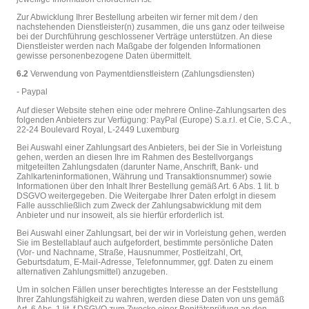
Zur Abwicklung Ihrer Bestellung arbeiten wir ferner mit dem / den
nachstehenden Dienstleister(n) zusammen, die uns ganz oder teilweise
bei der Durchführung geschlossener Verträge unterstützen. An diese
Dienstleister werden nach Maßgabe der folgenden Informationen
gewisse personenbezogene Daten übermittelt.
6.2
Verwendung von Paymentdienstleistern (Zahlungsdiensten)
- Paypal
Auf dieser Website stehen eine oder mehrere Online-Zahlungsarten des
folgenden Anbieters zur Verfügung: PayPal (Europe) S.a.r.l. et Cie, S.C.A.,
22-24 Boulevard Royal, L-2449 Luxemburg
Bei Auswahl einer Zahlungsart des Anbieters, bei der Sie in Vorleistung
gehen, werden an diesen Ihre im Rahmen des Bestellvorgangs
mitgeteilten Zahlungsdaten (darunter Name, Anschrift, Bank- und
Zahlkarteninformationen, Währung und Transaktionsnummer) sowie
Informationen über den Inhalt Ihrer Bestellung gemäß Art. 6 Abs. 1 lit. b
DSGVO weitergegeben. Die Weitergabe Ihrer Daten erfolgt in diesem
Falle ausschließlich zum Zweck der Zahlungsabwicklung mit dem
Anbieter und nur insoweit, als sie hierfür erforderlich ist.
Bei Auswahl einer Zahlungsart, bei der wir in Vorleistung gehen, werden
Sie im Bestellablauf auch aufgefordert, bestimmte persönliche Daten
(Vor- und Nachname, Straße, Hausnummer, Postleitzahl, Ort,
Geburtsdatum, E-Mail-Adresse, Telefonnummer, ggf. Daten zu einem
alternativen Zahlungsmittel) anzugeben.
Um in solchen Fällen unser berechtigtes Interesse an der Feststellung
Ihrer Zahlungsfähigkeit zu wahren, werden diese Daten von uns gemäß