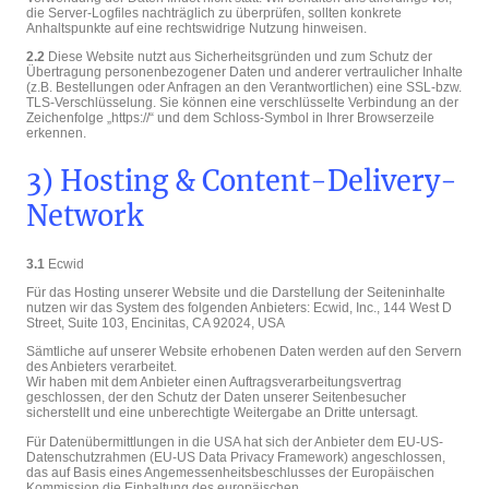
die Server-Logfiles nachträglich zu überprüfen, sollten konkrete
Anhaltspunkte auf eine rechtswidrige Nutzung hinweisen.
2.2
Diese Website nutzt aus Sicherheitsgründen und zum Schutz der
Übertragung personenbezogener Daten und anderer vertraulicher Inhalte
(z.B. Bestellungen oder Anfragen an den Verantwortlichen) eine SSL-bzw.
TLS-Verschlüsselung. Sie können eine verschlüsselte Verbindung an der
Zeichenfolge „https://“ und dem Schloss-Symbol in Ihrer Browserzeile
erkennen.
3) Hosting & Content-Delivery-
Network
3.1
Ecwid
Für das Hosting unserer Website und die Darstellung der Seiteninhalte
nutzen wir das System des folgenden Anbieters: Ecwid, Inc., 144 West D
Street, Suite 103, Encinitas, CA 92024, USA
Sämtliche auf unserer Website erhobenen Daten werden auf den Servern
des Anbieters verarbeitet.
Wir haben mit dem Anbieter einen Auftragsverarbeitungsvertrag
geschlossen, der den Schutz der Daten unserer Seitenbesucher
sicherstellt und eine unberechtigte Weitergabe an Dritte untersagt.
Für Datenübermittlungen in die USA hat sich der Anbieter dem EU-US-
Datenschutzrahmen (EU-US Data Privacy Framework) angeschlossen,
das auf Basis eines Angemessenheitsbeschlusses der Europäischen
Kommission die Einhaltung des europäischen