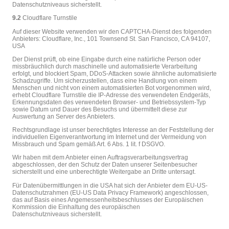
Datenschutzniveaus sicherstellt.
9.2
Cloudflare Turnstile
Auf dieser Website verwenden wir den CAPTCHA-Dienst des folgenden
Anbieters: Cloudflare, Inc., 101 Townsend St. San Francisco, CA 94107,
USA
Der Dienst prüft, ob eine Eingabe durch eine natürliche Person oder
missbräuchlich durch maschinelle und automatisierte Verarbeitung
erfolgt, und blockiert Spam, DDoS-Attacken sowie ähnliche automatisierte
Schadzugriffe. Um sicherzustellen, dass eine Handlung von einem
Menschen und nicht von einem automatisierten Bot vorgenommen wird,
erhebt Cloudflare Turnstile die IP-Adresse des verwendeten Endgeräts,
Erkennungsdaten des verwendeten Browser- und Betriebssystem-Typ
sowie Datum und Dauer des Besuchs und übermittelt diese zur
Auswertung an Server des Anbieters.
Rechtsgrundlage ist unser berechtigtes Interesse an der Feststellung der
individuellen Eigenverantwortung im Internet und der Vermeidung von
Missbrauch und Spam gemäß Art. 6 Abs. 1 lit. f DSGVO.
Wir haben mit dem Anbieter einen Auftragsverarbeitungsvertrag
abgeschlossen, der den Schutz der Daten unserer Seitenbesucher
sicherstellt und eine unberechtigte Weitergabe an Dritte untersagt.
Für Datenübermittlungen in die USA hat sich der Anbieter dem EU-US-
Datenschutzrahmen (EU-US Data Privacy Framework) angeschlossen,
das auf Basis eines Angemessenheitsbeschlusses der Europäischen
Kommission die Einhaltung des europäischen
Datenschutzniveaus sicherstellt.