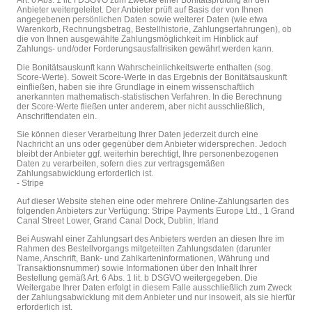
Art. 6 Abs. 1 lit. f DSGVO zum Zwecke einer Bonitätsprüfung an den
Anbieter weitergeleitet. Der Anbieter prüft auf Basis der von Ihnen
angegebenen persönlichen Daten sowie weiterer Daten (wie etwa
Warenkorb, Rechnungsbetrag, Bestellhistorie, Zahlungserfahrungen), ob
die von Ihnen ausgewählte Zahlungsmöglichkeit im Hinblick auf
Zahlungs- und/oder Forderungsausfallrisiken gewährt werden kann.
Die Bonitätsauskunft kann Wahrscheinlichkeitswerte enthalten (sog.
Score-Werte). Soweit Score-Werte in das Ergebnis der Bonitätsauskunft
einfließen, haben sie ihre Grundlage in einem wissenschaftlich
anerkannten mathematisch-statistischen Verfahren. In die Berechnung
der Score-Werte fließen unter anderem, aber nicht ausschließlich,
Anschriftendaten ein.
Sie können dieser Verarbeitung Ihrer Daten jederzeit durch eine
Nachricht an uns oder gegenüber dem Anbieter widersprechen. Jedoch
bleibt der Anbieter ggf. weiterhin berechtigt, Ihre personenbezogenen
Daten zu verarbeiten, sofern dies zur vertragsgemäßen
Zahlungsabwicklung erforderlich ist.
- Stripe
Auf dieser Website stehen eine oder mehrere Online-Zahlungsarten des
folgenden Anbieters zur Verfügung: Stripe Payments Europe Ltd., 1 Grand
Canal Street Lower, Grand Canal Dock, Dublin, Irland
Bei Auswahl einer Zahlungsart des Anbieters werden an diesen Ihre im
Rahmen des Bestellvorgangs mitgeteilten Zahlungsdaten (darunter
Name, Anschrift, Bank- und Zahlkarteninformationen, Währung und
Transaktionsnummer) sowie Informationen über den Inhalt Ihrer
Bestellung gemäß Art. 6 Abs. 1 lit. b DSGVO weitergegeben. Die
Weitergabe Ihrer Daten erfolgt in diesem Falle ausschließlich zum Zweck
der Zahlungsabwicklung mit dem Anbieter und nur insoweit, als sie hierfür
erforderlich ist.