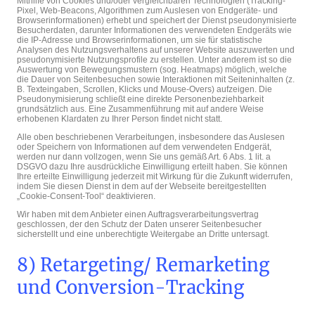
Mithilfe von Cookies und/oder vergleichbaren Technologien (Tracking-
Pixel, Web-Beacons, Algorithmen zum Auslesen von Endgeräte- und
Browserinformationen) erhebt und speichert der Dienst pseudonymisierte
Besucherdaten, darunter Informationen des verwendeten Endgeräts wie
die IP-Adresse und Browserinformationen, um sie für statistische
Analysen des Nutzungsverhaltens auf unserer Website auszuwerten und
pseudonymisierte Nutzungsprofile zu erstellen. Unter anderem ist so die
Auswertung von Bewegungsmustern (sog. Heatmaps) möglich, welche
die Dauer von Seitenbesuchen sowie Interaktionen mit Seiteninhalten (z.
B. Texteingaben, Scrollen, Klicks und Mouse-Overs) aufzeigen. Die
Pseudonymisierung schließt eine direkte Personenbeziehbarkeit
grundsätzlich aus. Eine Zusammenführung mit auf andere Weise
erhobenen Klardaten zu Ihrer Person findet nicht statt.
Alle oben beschriebenen Verarbeitungen, insbesondere das Auslesen
oder Speichern von Informationen auf dem verwendeten Endgerät,
werden nur dann vollzogen, wenn Sie uns gemäß Art. 6 Abs. 1 lit. a
DSGVO dazu Ihre ausdrückliche Einwilligung erteilt haben. Sie können
Ihre erteilte Einwilligung jederzeit mit Wirkung für die Zukunft widerrufen,
indem Sie diesen Dienst in dem auf der Webseite bereitgestellten
„Cookie-Consent-Tool“ deaktivieren.
Wir haben mit dem Anbieter einen Auftragsverarbeitungsvertrag
geschlossen, der den Schutz der Daten unserer Seitenbesucher
sicherstellt und eine unberechtigte Weitergabe an Dritte untersagt.
8) Retargeting/ Remarketing
und Conversion-Tracking