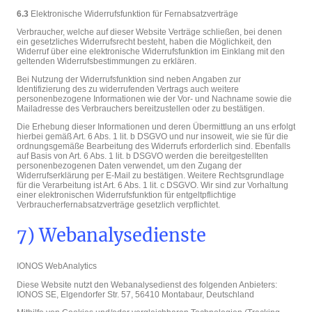
6.3
Elektronische Widerrufsfunktion für Fernabsatzverträge
Verbraucher, welche auf dieser Website Verträge schließen, bei denen
ein gesetzliches Widerrufsrecht besteht, haben die Möglichkeit, den
Widerruf über eine elektronische Widerrufsfunktion im Einklang mit den
geltenden Widerrufsbestimmungen zu erklären.
Bei Nutzung der Widerrufsfunktion sind neben Angaben zur
Identifizierung des zu widerrufenden Vertrags auch weitere
personenbezogene Informationen wie der Vor- und Nachname sowie die
Mailadresse des Verbrauchers bereitzustellen oder zu bestätigen.
Die Erhebung dieser Informationen und deren Übermittlung an uns erfolgt
hierbei gemäß Art. 6 Abs. 1 lit. b DSGVO und nur insoweit, wie sie für die
ordnungsgemäße Bearbeitung des Widerrufs erforderlich sind. Ebenfalls
auf Basis von Art. 6 Abs. 1 lit. b DSGVO werden die bereitgestellten
personenbezogenen Daten verwendet, um den Zugang der
Widerrufserklärung per E-Mail zu bestätigen. Weitere Rechtsgrundlage
für die Verarbeitung ist Art. 6 Abs. 1 lit. c DSGVO. Wir sind zur Vorhaltung
einer elektronischen Widerrufsfunktion für entgeltpflichtige
Verbraucherfernabsatzverträge gesetzlich verpflichtet.
7) Webanalysedienste
IONOS WebAnalytics
Diese Website nutzt den Webanalysedienst des folgenden Anbieters:
IONOS SE, Elgendorfer Str. 57, 56410 Montabaur, Deutschland