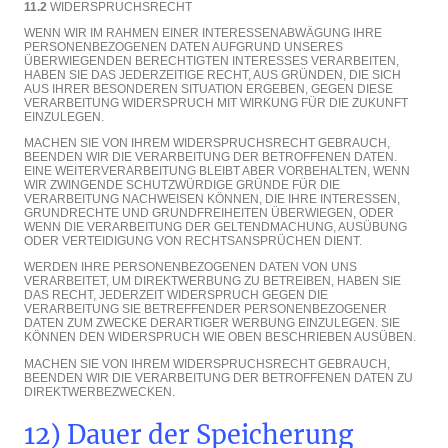
11.2
WIDERSPRUCHSRECHT
WENN WIR IM RAHMEN EINER INTERESSENABWÄGUNG IHRE
PERSONENBEZOGENEN DATEN AUFGRUND UNSERES
ÜBERWIEGENDEN BERECHTIGTEN INTERESSES VERARBEITEN,
HABEN SIE DAS JEDERZEITIGE RECHT, AUS GRÜNDEN, DIE SICH
AUS IHRER BESONDEREN SITUATION ERGEBEN, GEGEN DIESE
VERARBEITUNG WIDERSPRUCH MIT WIRKUNG FÜR DIE ZUKUNFT
EINZULEGEN.
MACHEN SIE VON IHREM WIDERSPRUCHSRECHT GEBRAUCH,
BEENDEN WIR DIE VERARBEITUNG DER BETROFFENEN DATEN.
EINE WEITERVERARBEITUNG BLEIBT ABER VORBEHALTEN, WENN
WIR ZWINGENDE SCHUTZWÜRDIGE GRÜNDE FÜR DIE
VERARBEITUNG NACHWEISEN KÖNNEN, DIE IHRE INTERESSEN,
GRUNDRECHTE UND GRUNDFREIHEITEN ÜBERWIEGEN, ODER
WENN DIE VERARBEITUNG DER GELTENDMACHUNG, AUSÜBUNG
ODER VERTEIDIGUNG VON RECHTSANSPRÜCHEN DIENT.
WERDEN IHRE PERSONENBEZOGENEN DATEN VON UNS
VERARBEITET, UM DIREKTWERBUNG ZU BETREIBEN, HABEN SIE
DAS RECHT, JEDERZEIT WIDERSPRUCH GEGEN DIE
VERARBEITUNG SIE BETREFFENDER PERSONENBEZOGENER
DATEN ZUM ZWECKE DERARTIGER WERBUNG EINZULEGEN. SIE
KÖNNEN DEN WIDERSPRUCH WIE OBEN BESCHRIEBEN AUSÜBEN.
MACHEN SIE VON IHREM WIDERSPRUCHSRECHT GEBRAUCH,
BEENDEN WIR DIE VERARBEITUNG DER BETROFFENEN DATEN ZU
DIREKTWERBEZWECKEN.
12) Dauer der Speicherung