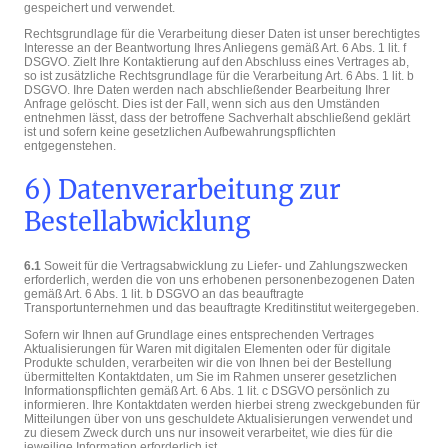
gespeichert und verwendet.
Rechtsgrundlage für die Verarbeitung dieser Daten ist unser berechtigtes
Interesse an der Beantwortung Ihres Anliegens gemäß Art. 6 Abs. 1 lit. f
DSGVO. Zielt Ihre Kontaktierung auf den Abschluss eines Vertrages ab,
so ist zusätzliche Rechtsgrundlage für die Verarbeitung Art. 6 Abs. 1 lit. b
DSGVO. Ihre Daten werden nach abschließender Bearbeitung Ihrer
Anfrage gelöscht. Dies ist der Fall, wenn sich aus den Umständen
entnehmen lässt, dass der betroffene Sachverhalt abschließend geklärt
ist und sofern keine gesetzlichen Aufbewahrungspflichten
entgegenstehen.
6) Datenverarbeitung zur
Bestellabwicklung
6.1
Soweit für die Vertragsabwicklung zu Liefer- und Zahlungszwecken
erforderlich, werden die von uns erhobenen personenbezogenen Daten
gemäß Art. 6 Abs. 1 lit. b DSGVO an das beauftragte
Transportunternehmen und das beauftragte Kreditinstitut weitergegeben.
Sofern wir Ihnen auf Grundlage eines entsprechenden Vertrages
Aktualisierungen für Waren mit digitalen Elementen oder für digitale
Produkte schulden, verarbeiten wir die von Ihnen bei der Bestellung
übermittelten Kontaktdaten, um Sie im Rahmen unserer gesetzlichen
Informationspflichten gemäß Art. 6 Abs. 1 lit. c DSGVO persönlich zu
informieren. Ihre Kontaktdaten werden hierbei streng zweckgebunden für
Mitteilungen über von uns geschuldete Aktualisierungen verwendet und
zu diesem Zweck durch uns nur insoweit verarbeitet, wie dies für die
jeweilige Information erforderlich ist.